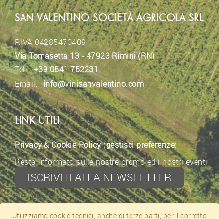
SAN VALENTINO SOCIETÀ AGRICOLA SRL
P.IVA 04285470409
Via Tomasetta 13 - 47923 Rimini (RN)
Tel.
+39 0541 752231
Email:
info@vinisanvalentino.com
LINK UTILI
Privacy & Cookie Policy
(
gestisci preferenze
)
Resta informato sulle nostre promo ed i nostri eventi
ISCRIVITI ALLA NEWSLETTER
CONTATTI
Utilizziamo cookie tecnici, anche di terze parti, per il corretto