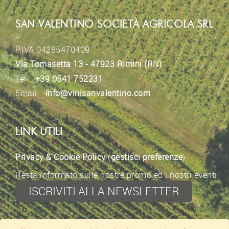
SAN VALENTINO SOCIETÀ AGRICOLA SRL
P.IVA 04285470409
Via Tomasetta 13 - 47923 Rimini (RN)
Tel.
+39 0541 752231
Email:
info@vinisanvalentino.com
LINK UTILI
Privacy & Cookie Policy
(
gestisci preferenze
)
Resta informato sulle nostre promo ed i nostri eventi
ISCRIVITI ALLA NEWSLETTER
CONTATTI