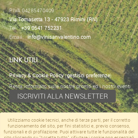
P.IVA 04285470409
Via Tomasetta 13 - 47923 Rimini (RN)
Tel.
+39 0541 752231
Email:
info@vinisanvalentino.com
LINK UTILI
Privacy & Cookie Policy
(
gestisci preferenze
)
Resta informato sulle nostre promo ed i nostri eventi
ISCRIVITI ALLA NEWSLETTER
CONTATTI
Utilizziamo cookie tecnici, anche di terze parti, per il corretto
funzionamento del sito, per fini statistici e, previo consenso,
Facebook
funzionali e di profilazione. Puoi attivare tutte le funzionalità del
sito cliccando su "Accetta tutto", rifiutare i cookie non essenziali